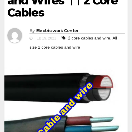
and Wires ।। 2 Core
Cables
By
Electric work Center
,
2 core cables and wire
All
FEB 19, 2021
size 2 core cables and wire