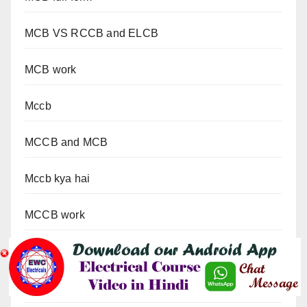
MCB VS RCCB and ELCB
MCB work
Mccb
MCCB and MCB
Mccb kya hai
MCCB work
Men board
Metallic PG cable gland