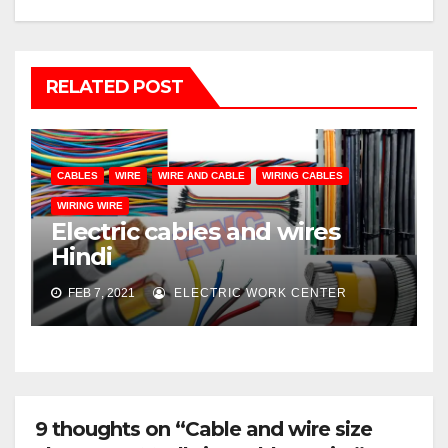
RELATED POST
CABLES
WIRE
WIRE AND CABLE
WIRING CABLES
WIRING WIRE
Electric cables and wires
Hindi
FEB 7, 2021
ELECTRIC WORK CENTER
9 thoughts on “Cable and wire size