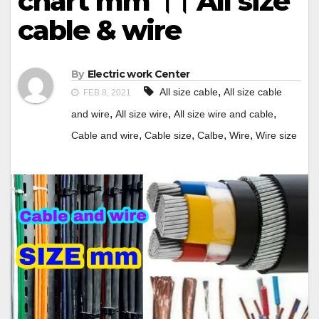
chart mm ।। All size
cable & wire
By
Electric work Center
,
All size cable
All size cable
FEB 8, 2021
,
,
,
and wire
All size wire
All size wire and cable
,
,
,
,
Cable and wire
Cable size
Calbe
Wire
Wire size