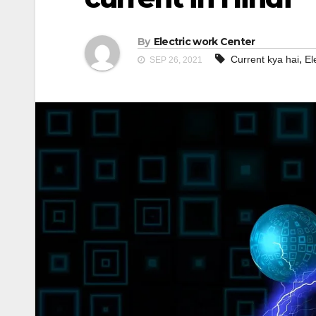
By
Electric work Center
,
Current kya hai
El
SEP 26, 2021