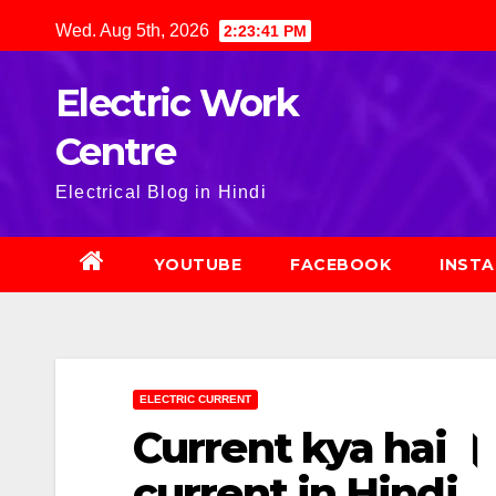
Skip
Wed. Aug 5th, 2026
2:23:42 PM
to
content
Electric Work
Centre
Electrical Blog in Hindi
YOUTUBE
FACEBOOK
INST
ELECTRIC CURRENT
Current kya hai ।। 
current in Hindi