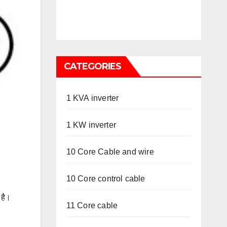
CATEGORIES
1 KVA inverter
1 KW inverter
10 Core Cable and wire
10 Core control cable
 है।
11 Core cable