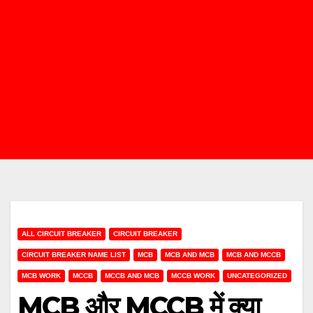
ALL CIRCUIT BREAKER
CIRCUIT BREAKER
CIRCUIT BREAKER NAME LIST
MCB
MCB AND MCB
MCB AND MCCB
MCB WORK
MCCB
MCCB AND MCB
MCCB WORK
UNCATEGORIZED
MCB और MCCB में क्या