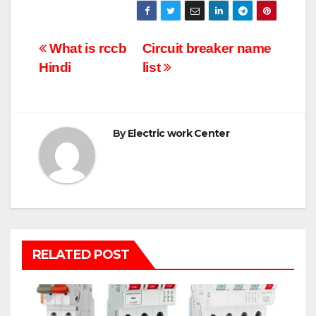
Post
What is rccb
Circuit breaker name
Hindi
list
navigation
By
Electric work Center
RELATED POST