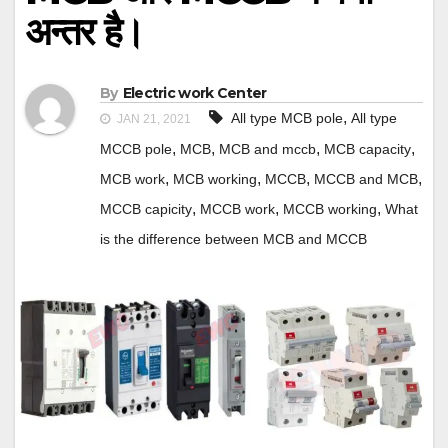
अन्तर है।
By
Electric work Center
,
All type MCB pole
All type
JAN 21, 2021
,
,
,
,
MCCB pole
MCB
MCB and mccb
MCB capacity
,
,
,
,
MCB work
MCB working
MCCB
MCCB and MCB
,
,
,
MCCB capicity
MCCB work
MCCB working
What
is the difference between MCB and MCCB