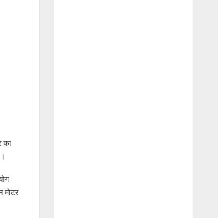
ट का
ै।
योग
शन मोटर